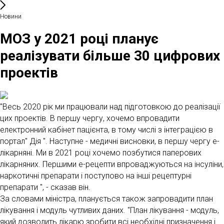
Новини
МОЗ у 2021 році планує
реалізувати більше 30 цифрових
проектів
"Весь 2020 рік ми працювали над підготовкою до реалізації
цих проектів. В першу чергу, хочемо впровадити
електронний кабінет пацієнта, в тому числі з інтеграцією в
портал" Дія ". Наступне - медичні висновки, в першу чергу е-
лікарняні. Ми в 2021 році хочемо позбутися паперових
лікарняних. Першими е-рецепти впроваджуються на інсуліни,
наркотичні препарати і поступово на інші рецептурні
препарати ", - сказав він.
За словами міністра, планується також запровадити план
лікування і модуль чутливих даних. "План лікування - модуль,
який дозволить лікарю зробити всі необхідні призначення і